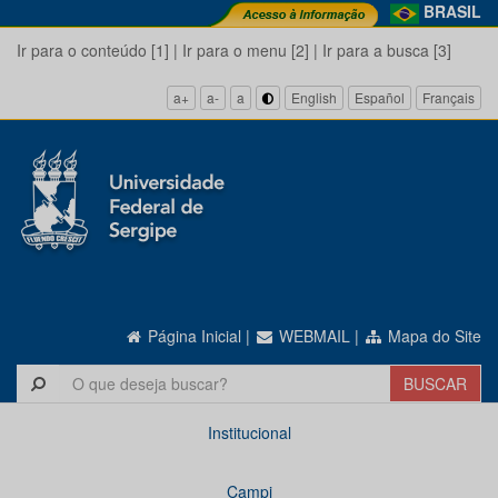
BRASIL
Ir para o conteúdo [1]
|
Ir para o menu [2]
|
Ir para a busca [3]
a+
a-
a
English
Español
Français
Página Inicial
|
WEBMAIL
|
Mapa do Site
Institucional
Campi